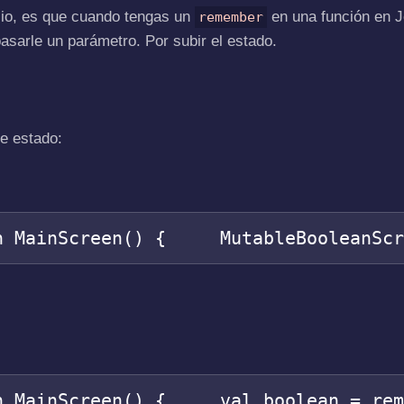
cio, es que cuando tengas un
en una función en 
remember
 pasarle un parámetro. Por subir el estado.
de estado:
n MainScreen() {     MutableBooleanSc
n MainScreen() {     val boolean = re