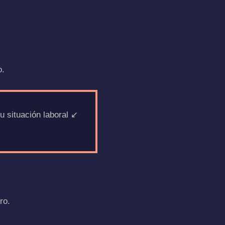
o.
situación laboral ↙️
ro.