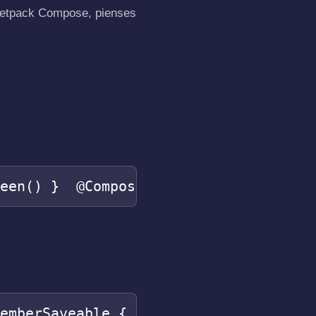
Jetpack Compose, pienses
reen() }  @Composable fun MutableBoole
memberSaveable { mutableStateOf(true) 