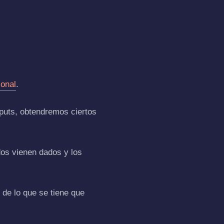
ional
.
nputs, obtendremos ciertos
dos vienen dados y los
de lo que se tiene que